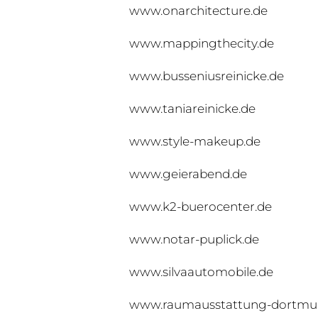
www.onarchitecture.de
www.mappingthecity.de
www.busseniusreinicke.de
www.taniareinicke.de
www.style-makeup.de
www.geierabend.de
www.k2-buerocenter.de
www.notar-puplick.de
www.silvaautomobile.de
www.raumausstattung-dortmu