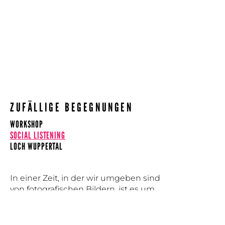
ZUFÄLLIGE BEGEGNUNGEN
WORKSHOP
SOCIAL LISTENING
LOCH WUPPERTAL
In einer Zeit, in der wir umgeben sind
von fotografischen Bildern, ist es um
so wichtiger zu verstehen, wie Bilder
entstehen und wie wir unsere
persönlichen Vorstellungsbilder in