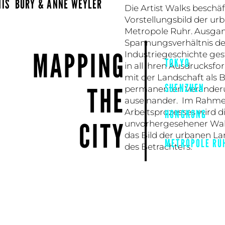
NIS BURY & ANNE WEYLER
Die Artist Walks beschäf
Vorstellungsbild der ur
Metropole Ruhr. Ausgan
Spannungsverhältnis d
MAPPING
Industriegeschichte ges
TOKYO
in all ihren Ausdrucksfo
mit der Landschaft als 
THE
SHENZHEN
permanenten Veränder
auseinander. Im Rahmen
Arbeitsprozesses wird d
HONGKONG
CITY
unvorhergesehener Wa
das Bild der urbanen La
METROPOLE RU
des Betrachters.